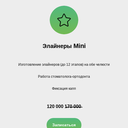
Mini
Элайнеры
Изготовление элайнеров (до 12 этапов) на обе челюсти
Работа стоматолога-ортодонта
Фиксация капп
120 000 1̶̶7̶0̶ ̶0̶0̶0̶
Записаться