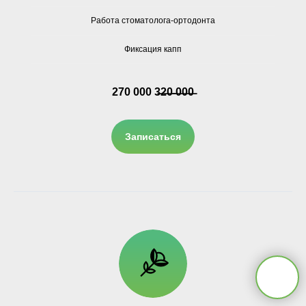
Работа стоматолога-ортодонта
Фиксация капп
270 000 3̶2̶0̶ ̶0̶0̶0̶
Записаться