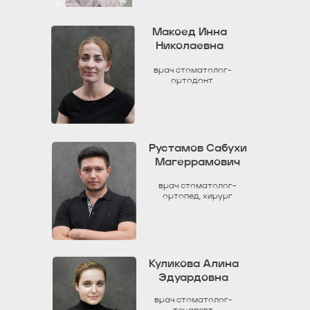
Макоед Инна
Николаевна
врач стоматолог-
ортодонт
Рустамов Сабухи
Магеррамович
врач стоматолог-
ортопед, хирург
Куликова Алина
Эдуардовна
врач стоматолог-