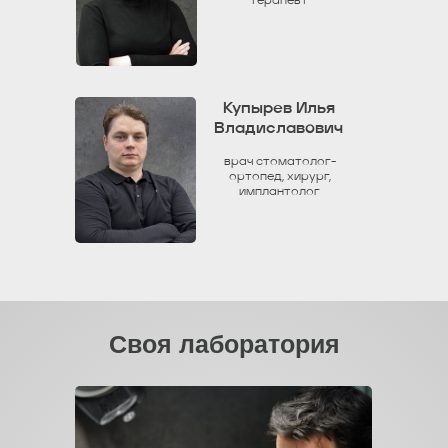
терапевт
Купырев Илья
Владиславович
врач стоматолог-
ортопед, хирург,
имплантолог
Своя лаборатория